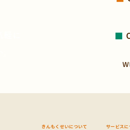
、
気軽に
い。
W
きんもくせいについて
サービスに