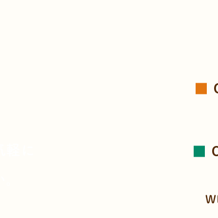
、
気軽に
い。
W