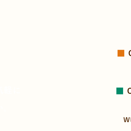
、
気軽に
い。
W