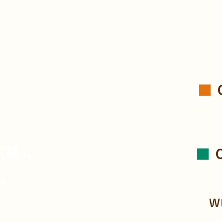
、
気軽に
い。
W