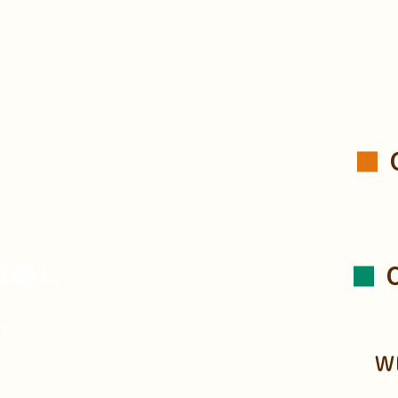
、
気軽に
い。
W